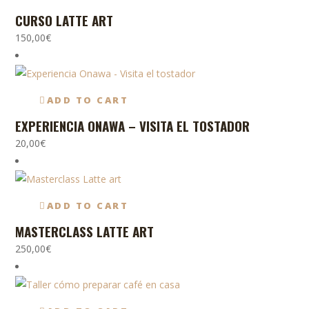
CURSO LATTE ART
150,00
€
ADD TO CART
CONTACTO
CATEGORÍ
EXPERIENCIA ONAWA – VISITA EL TOSTADOR
info@onawacoffee.com
Accesorios
20,00
€
636-683-076
Asesoramien
Crta. de Cogullada, 65, nave 5-01
Formación
(Mercazaragoza)
ADD TO CART
Zaragoza
Coffee
MASTERCLASS LATTE ART
250,00
€
Matcha & Te
Oatly Baris