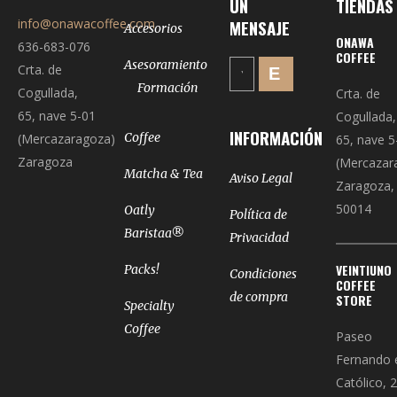
UN
TIENDAS
pueden
producto
info@onawacoffee.com
MENSAJE
Accesorios
ONAWA
elegir
636-683-076
COFFEE
Asesoramiento
en
Crta. de
Formación
la
Cogullada,
Crta. de
página
65, nave 5-01
Cogullada,
INFORMACIÓN
de
Coffee
(Mercazaragoza)
65, nave 5
producto
Zaragoza
(Mercazar
Matcha & Tea
Aviso Legal
Zaragoza,
50014
Oatly
Política de
Baristaa®
Privacidad
VEINTIUNO
Packs!
Condiciones
COFFEE
de compra
STORE
Specialty
Coffee
Paseo
Fernando 
Católico, 