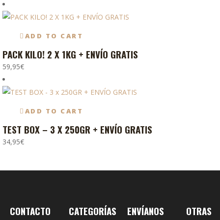
tiene
múltiples
variantes.
ADD TO CART
Las
PACK KILO! 2 X 1KG + ENVÍO GRATIS
Este
opciones
producto
59,95
€
se
tiene
pueden
múltiples
elegir
variantes.
en
ADD TO CART
Las
la
TEST BOX – 3 X 250GR + ENVÍO GRATIS
Este
opciones
página
producto
34,95
€
se
de
tiene
pueden
producto
múltiples
elegir
variantes.
en
Las
la
opciones
página
CONTACTO
CATEGORÍAS
ENVÍANOS
OTRAS
se
de