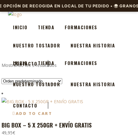
INICIO
TIENDA
FORMACIONES
NUESTRO TOSTADOR
NUESTRA HISTORIA
INICIO
TIENDA
FORMACIONES
CONTACTO
Mostrando los 3 resultados
NUESTRO TOSTADOR
NUESTRA HISTORIA
CONTACTO
ADD TO CART
BIG BOX – 5 X 250GR + ENVÍO GRATIS
Este
producto
49,95
€