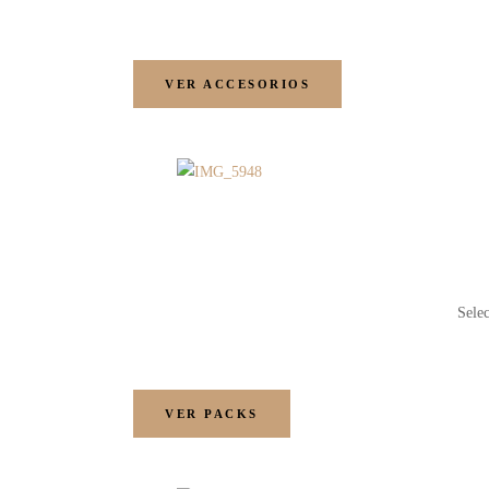
VER ACCESORIOS
Selec
VER PACKS