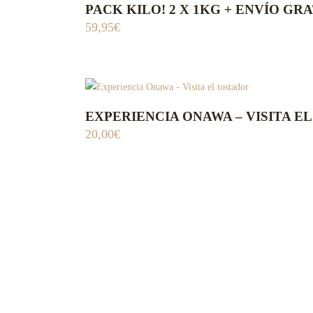
PACK KILO! 2 X 1KG + ENVÍO GRA
ADD TO CART
producto
se
59,95
€
tiene
pueden
múltiples
elegir
variantes.
en
Las
la
opciones
página
EXPERIENCIA ONAWA – VISITA E
ADD TO CART
se
de
20,00
€
pueden
producto
elegir
en
la
página
de
producto