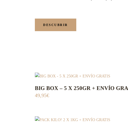
DESCUBRIR
Este
BIG BOX – 5 X 250GR + ENVÍO GRA
ADD TO CART
producto
49,95
€
tiene
múltiples
variantes.
Las
Este
opciones