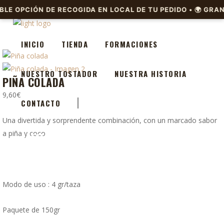
INICIO
TIENDA
FORMACIONES
NUESTRO TOSTADOR
NUESTRA HISTORIA
PIÑA COLADA
9,60
€
INICIO
TIENDA
FORMACIONES
CONTACTO
Una divertida y sorprendente combinación, con un marcado sabor
a piña y coco.
NUESTRO TOSTADOR
NUESTRA HISTORIA
CONTACTO
Modo de uso : 4 gr/taza
Paquete de 150gr