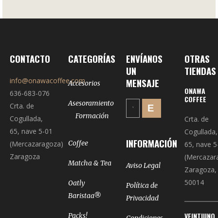
CONTACTO
CATEGORÍAS
ENVÍANOS
OTRAS
UN
TIENDAS
info@onawacoffee.com
MENSAJE
Accesorios
ONAWA
636-683-076
COFFEE
Asesoramiento
Crta. de
Formación
Cogullada,
Crta. de
65, nave 5-01
Cogullada,
INFORMACIÓN
Coffee
(Mercazaragoza)
65, nave 5
Zaragoza
(Mercazar
Matcha & Tea
Aviso Legal
Zaragoza,
50014
Oatly
Política de
Baristaa®
Privacidad
VEINTIUNO
Packs!