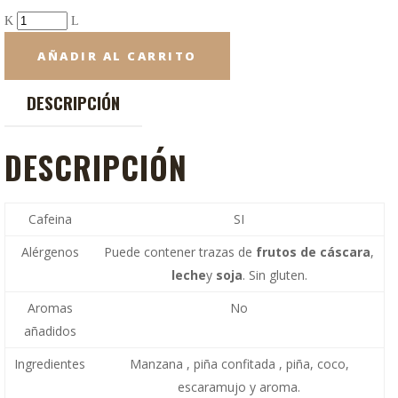
AÑADIR AL CARRITO
DESCRIPCIÓN
DESCRIPCIÓN
Cafeina
SI
Alérgenos
Puede contener trazas de
frutos de cáscara
,
leche
y
soja
. Sin gluten.
Aromas
No
añadidos
Ingredientes
Manzana , piña confitada , piña, coco,
escaramujo y aroma.