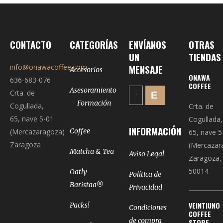
CONTACTO
CATEGORÍAS
ENVÍANOS
OTRAS
UN
TIENDAS
info@onawacoffee.com
MENSAJE
Accesorios
ONAWA
636-683-076
COFFEE
Asesoramiento
Crta. de
Formación
Cogullada,
Crta. de
65, nave 5-01
Cogullada,
INFORMACIÓN
Coffee
(Mercazaragoza)
65, nave 5
Zaragoza
(Mercazar
Matcha & Tea
Aviso Legal
Zaragoza,
50014
Oatly
Política de
Baristaa®
Privacidad
VEINTIUNO
Packs!
Condiciones
COFFEE
de compra
STORE