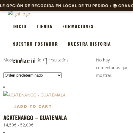
INICIO
TIENDA
FORMACIONES
NUESTRO TOSTADOR
NUESTRA HISTORIA
Mostrando 1–12 de 47 resultados
No hay
INICIO
TIENDA
FORMACIONES
CONTACTO
comentarios que
mostrar.
NUESTRO TOSTADOR
NUESTRA HISTORIA
CONTACTO
ADD TO CART
ACATENANGO – GUATEMALA
Este
Rango
producto
14,50
€
-
52,00
€
de
tiene