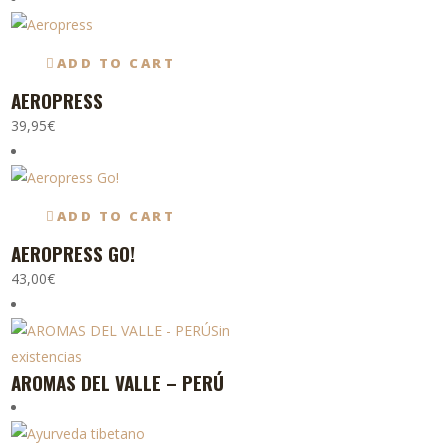
precios:
múltiples
desde
variantes.
ADD TO CART
14,50€
Las
AEROPRESS
hasta
opciones
39,95
€
52,00€
se
pueden
elegir
en
ADD TO CART
la
AEROPRESS GO!
página
43,00
€
de
producto
Sin
existencias
AROMAS DEL VALLE – PERÚ
Este
producto
tiene