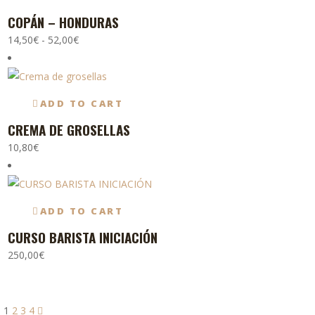
COPÁN – HONDURAS
Este
Rango
producto
14,50
€
-
52,00
€
de
tiene
precios:
múltiples
desde
variantes.
ADD TO CART
14,50€
Las
CREMA DE GROSELLAS
hasta
opciones
10,80
€
52,00€
se
pueden
elegir
en
ADD TO CART
la
CURSO BARISTA INICIACIÓN
página
250,00
€
de
producto
1
2
3
4