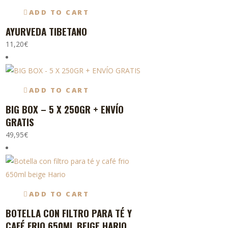
múltiples
ADD TO CART
variantes.
AYURVEDA TIBETANO
Las
11,20
€
opciones
se
pueden
elegir
ADD TO CART
en
BIG BOX – 5 X 250GR + ENVÍO
Este
la
GRATIS
producto
página
49,95
€
tiene
de
múltiples
producto
variantes.
Las
opciones
ADD TO CART
se
BOTELLA CON FILTRO PARA TÉ Y
pueden
CAFÉ FRIO 650ML BEIGE HARIO
elegir