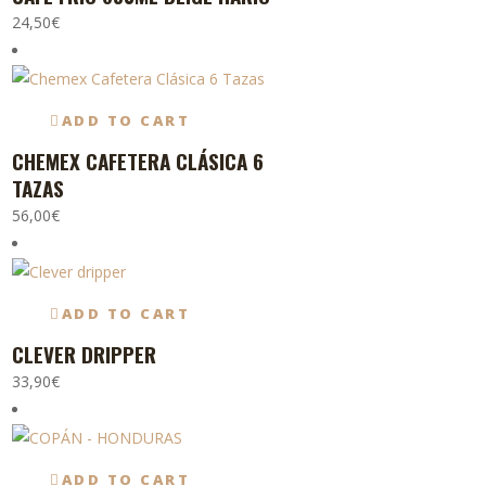
24,50
€
en
la
página
de
ADD TO CART
producto
CHEMEX CAFETERA CLÁSICA 6
TAZAS
56,00
€
ADD TO CART
CLEVER DRIPPER
33,90
€
ADD TO CART