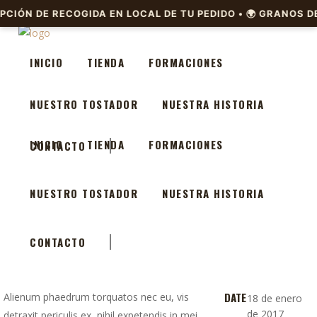
INICIO
TIENDA
FORMACIONES
NUESTRO TOSTADOR
NUESTRA HISTORIA
INICIO
TIENDA
FORMACIONES
CONTACTO
NUESTRO TOSTADOR
NUESTRA HISTORIA
CONTACTO
DATE
Alienum phaedrum torquatos nec eu, vis
18 de enero
de 2017
detraxit periculis ex, nihil expetendis in mei.