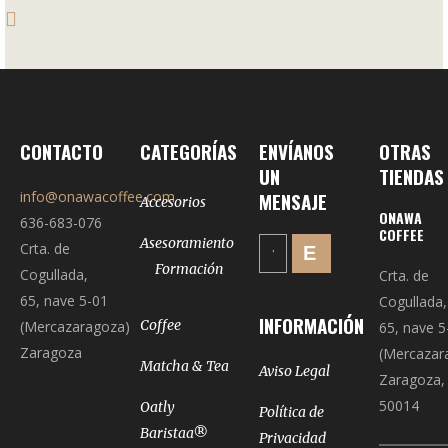
CONTACTO
CATEGORÍAS
ENVÍANOS
OTRAS
UN
TIENDAS
info@onawacoffee.com
MENSAJE
Accesorios
ONAWA
636-683-076
COFFEE
Asesoramiento
Crta. de
Formación
Cogullada,
Crta. de
65, nave 5-01
Cogullada,
INFORMACIÓN
Coffee
(Mercazaragoza)
65, nave 5
Zaragoza
(Mercazar
Matcha & Tea
Aviso Legal
Zaragoza,
50014
Oatly
Política de
Baristaa®
Privacidad